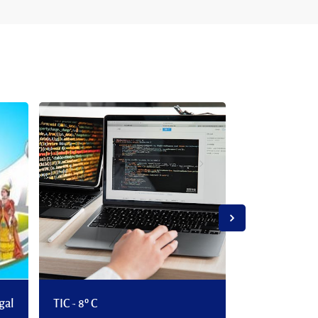
gal
TIC - 8º C
TIC - 7º D - P