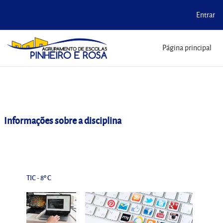
Entrar
Ir para o conteúdo principal
Página principal
Informações sobre a disciplina
TIC - 8º C